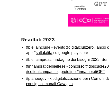
Risultati 2023
#biellainclude - evento
#digitalclubzero
,
lancio
c
app #
saltalafila
su google play store
#biellaimpresa -
indagine dei bisogni 2023
,
Sem
#innamoratidelbiellese -
concorso #idbscuole2
#sottoalcampanile
,
prototipo #innamoratiGPT
#pianoegov -
kit digitalizzazione per i Comuni
de
consigli comunali Cavaglia