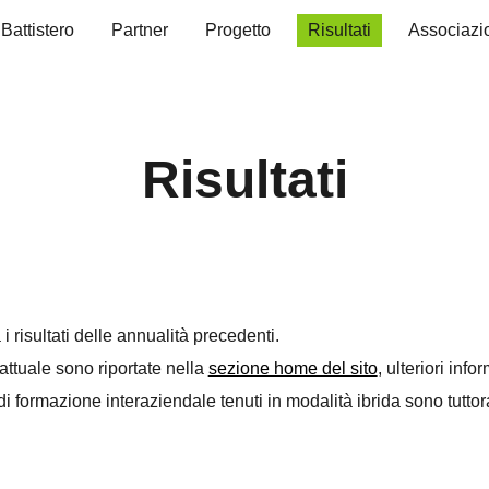
 Battistero
Partner
Progetto
Risultati
Associazi
ip to main content
Skip to navigat
Risultati
i risultati delle annualità precedenti.
 attuale sono riportate nella
sezione home del sito
, ulteriori inf
 formazione interaziendale tenuti in modalità ibrida sono tuttora