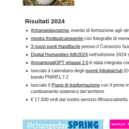
Risultati 2024
#changedayspring
, evento di formazione agli st
mostra #sottoalcampanile
con fotografie di mome
3 nuovi punti #spidfacile
presso il Consorzio Soci
Digital Humanities #dh2024
nell'edizione 2024 s
#innamoratiGPT relaase 2.0
è stata integrata co
lanciato il calendario degli
eventi #digitalclub
(Di
bando PNRR1.7.2
lanciato il
Piano di trasformazione
con il primo i
cambiamento sistemico del territorio
€ 17.500 vinti dal nostro servizio #finanziabiella 