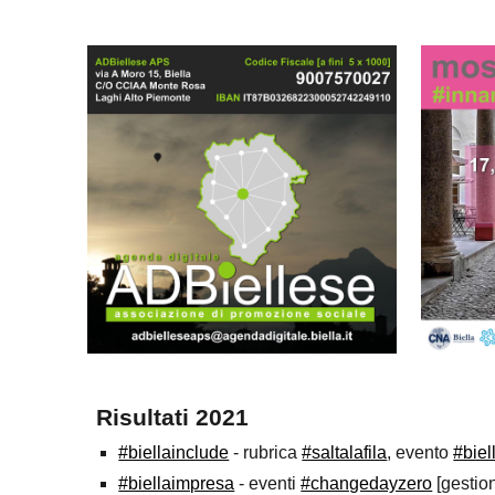
Risultati 2021
#biellainclude
- r
ubrica
#saltalafila
, evento
#biel
#biellaimpresa
- eventi
#changedayzero
[
gestio