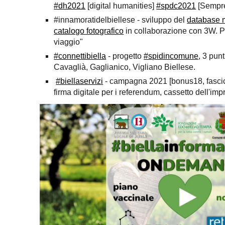
#dh2021
[digital humanities]
#spdc2021
[Sempre
#innamoratidelbiellese - svi
luppo del
database m
catalogo foto
grafico
in collaborazione con 3W. Pr
viaggio"
#connettibiella
-
progetto
#spidincomune
, 3 pun
Cavaglià, Gaglianico, Vigliano Biellese.
#biellaservizi
-
campagna 2021
[bonus18, fascic
firma digitale per i referendum, cassetto dell'imp