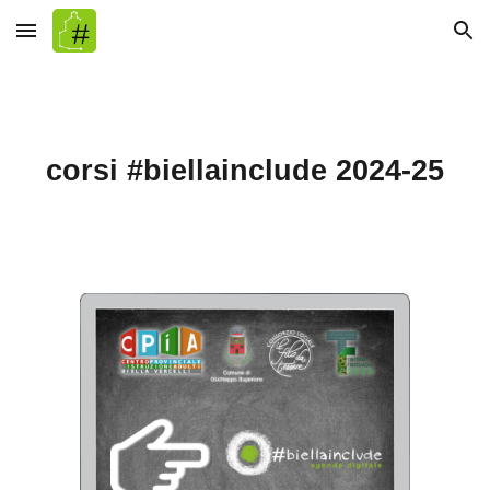
Skip to main content
Skip to navigation
corsi #biellainclude 202
4
-2
5