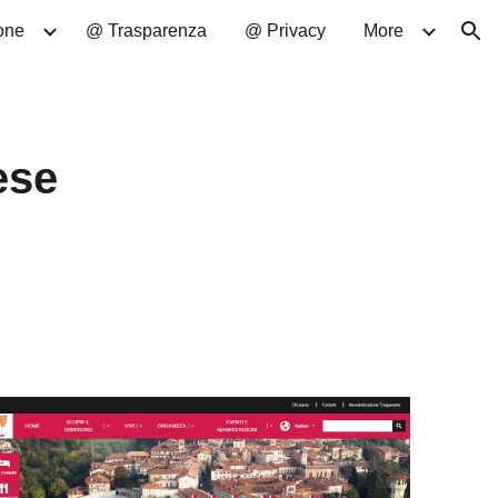
one
@ Trasparenza
@ Privacy
More
ion
ese