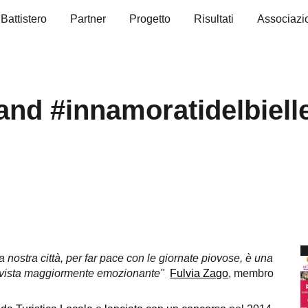
 Battistero
Partner
Progetto
Risultati
Associazi
ip to main content
Skip to navigat
and #innamoratidelbiell
a nostra città, per far pace con le giornate piovose, è una
la vista maggiormente emozionante"
Fulvia Zago
, membro